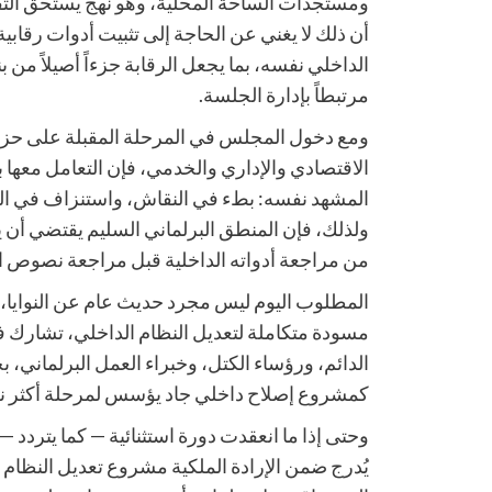
ومستجدات الساحة المحلية، وهو نهج يستحق التقد
أن ذلك لا يغني عن الحاجة إلى تثبيت أدوات رقابي
الداخلي نفسه، بما يجعل الرقابة جزءاً أصيلاً من بنية
مرتبطاً بإدارة الجلسة.
ومع دخول المجلس في المرحلة المقبلة على حزمة
الاقتصادي والإداري والخدمي، فإن التعامل معها با
المشهد نفسه: بطء في النقاش، واستنزاف في الوق
ولذلك، فإن المنطق البرلماني السليم يقتضي أن 
من مراجعة أدواته الداخلية قبل مراجعة نصوص ال
المطلوب اليوم ليس مجرد حديث عام عن النوايا، 
مسودة متكاملة لتعديل النظام الداخلي، تشارك في 
الدائم، ورؤساء الكتل، وخبراء العمل البرلماني، ب
كمشروع إصلاح داخلي جاد يؤسس لمرحلة أكثر نضجا
وحتى إذا ما انعقدت دورة استثنائية — كما يتردد 
يُدرج ضمن الإرادة الملكية مشروع تعديل النظام ا