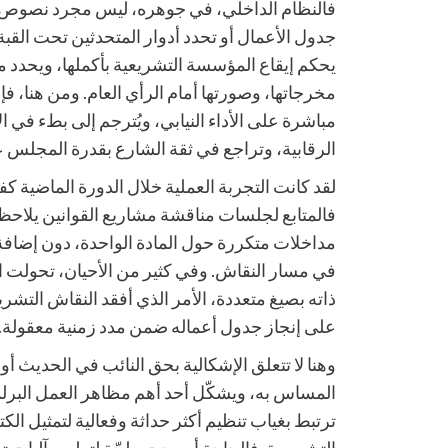
فالنظام الداخلي، في جوهره، ليس مجرد نصوص إج
جدول الأعمال أو تحدد أدوار المتحدثين تحت القبة،
يحكم إيقاع المؤسسة التشريعية بأكملها، ويحدد م
مخرجاتها، وصورتها أمام الرأي العام. ومن هنا، 
مباشرة على الأداء النيابي، ويُترجم إلى بطء في
الرقابية، وتراجع في ثقة الشارع بقدرة المجلس ع
لقد كانت التجربة العملية خلال الدورة الماضية كفي
فالمتابع لجلسات مناقشة مشاريع القوانين يلا
مداخلات متكررة حول المادة الواحدة، دون إضافة
في مسار النقاش. وفي كثير من الأحيان، تحولت 
ذاته بصيغ متعددة، الأمر الذي أفقد النقاش ال
على إنجاز جدول أعماله ضمن مدد زمنية معقولة.
وهنا لا تتعلق الإشكالية بحق النائب في الحديث أو 
المساس به، ويشكّل أحد أهم مظاهر العمل البرل
ترتبط بغياب تنظيم أكثر حداثة وفعالية لتمثيل الكت
التشريعية. فالحاجة أصبحت ملحّة لتطوير آليات تم