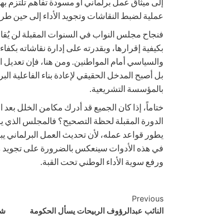
إلى ميثاق عمل برلماني أو مسودة تفاهم تلتزم بها 
عملية لضبط النقاشات وتجويد الأداء إلى حين طرح
فنجاح مجلس النواب في السنوات المقبلة لن يُقاس
بكيفية إقرارها، وبقدرته على إدارة نقاشاته بكف
والسياسي أمام المواطنين. ومن هنا، فإن تعديل النظ
بل أصبح المدخل الحقيقي لإعادة بناء الفاعلية البر
بالمؤسسة التشريعية.
ختاماً، إذا كان الجميع قد أدرك مكامن الخلل بعد ال
الدورة المقبلة لحظة التصحيح؟ فالمجلس الذي يريد
يطور قواعد عمله، لأن تحديث العمل البرلماني يبد
في هذه الأدوات سينعكس بالضرورة على تجويد مشا
ورفع سوية الأداء الوطني تحت القبة.
Post
Previous
النائب عبدالرؤوف الربيحات يسأل الحكومة
شر
Navigation