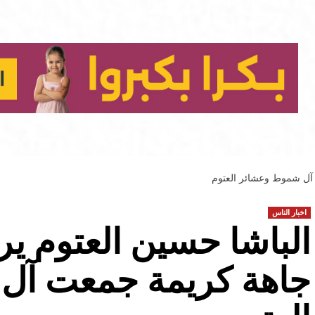
 آل شموط وعشائر العتوم
اخبار الناس
الباشا حسين العتوم ير
جاهة كريمة جمعت آل