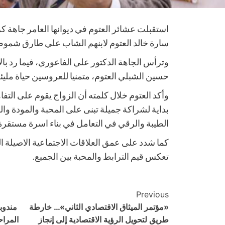
استقبلت عشائر العتوم في ديوانها العامر جاهة 
سارة خالد العتوم لابنهم الشاب علي طارق شموط،
وترأس الجاهة الدكتور علي الفاعوري، فيما رد بالا
حسين الشبلي العتوم، متمنيا للعروسين حياة مليئة
وأكد العتوم خلال كلمته أن الزواج يقوم على التفا
بداية لشراكة جميلة تبنى على المحبة والمودة وال
الطيبة والرقي في التعامل في بناء اسرة مستقرة
كما شدد على عمق العلاقات الاجتماعية الاصيلة الت
تعكس قيم الترابط والمحبة بين الجميع.
Post
Previous
«مؤتمر الميثاق الاقتصادي الثاني»… خارطة
مندوب
Navigation
طريق لتحويل الرؤية الاقتصادية إلى إنجاز
المراح