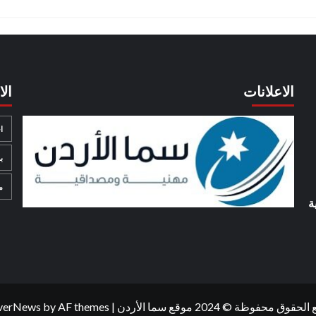
الاعلانات
ال
ا
ب
م
ة
حقوق محفوظة © 2024 موقع سما الأردن
|
by AF themes.
verNews