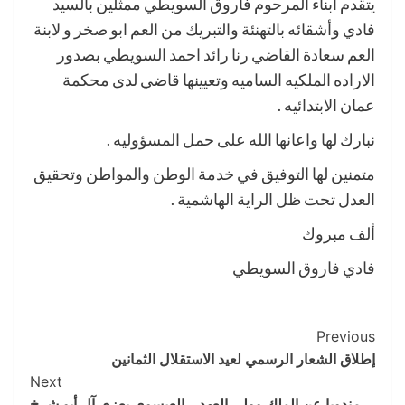
يتقدم ابناء المرحوم فاروق السويطي ممثلين بالسيد
فادي وأشقائه بالتهنئة والتبريك من العم ابو صخر و لابنة
العم سعادة القاضي رنا رائد احمد السويطي بصدور
الاراده الملكيه الساميه وتعيينها قاضي لدى محكمة
عمان الابتدائيه .
نبارك لها واعانها الله على حمل المسؤوليه .
متمنين لها التوفيق في خدمة الوطن والمواطن وتحقيق
العدل تحت ظل الراية الهاشمية .
ألف مبروك
فادي فاروق السويطي
Post
Previous
إطلاق الشعار الرسمي لعيد الاستقلال الثمانين
Navigation
Next
مندوبا عن الملك وولي العهد… العيسوي يعزي آل أبو شرخ