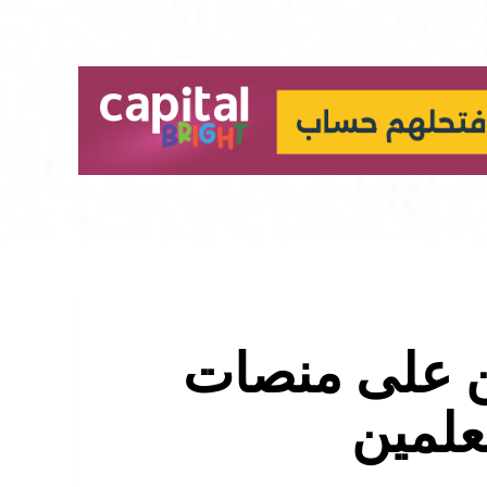
ن على منصات
علمين