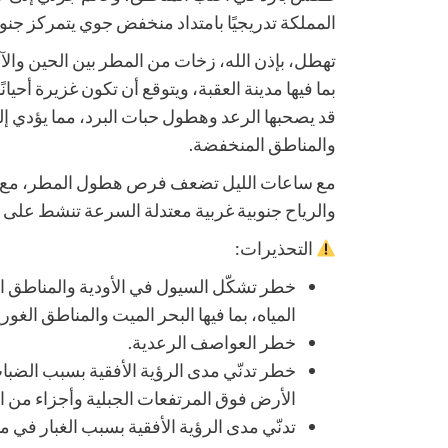
المملكة تدريجيًا بامتداد منخفض جوي يتمركز ج
تهطل، بإذن الله، زخات من المطر بين الحين وال
بما فيها مدينة العقبة، ويتوقع أن تكون غزيرة أحي
قد يصحبها الرعد وهطول حبات البرد، مما يؤدي إل
والمناطق المنخفضة.
مع ساعات الليل تضعف فرص هطول المطر، مع بقاء 
والرياح جنوبية غربية معتدلة السرعة تنشط على فت
التحذيرات:
خطر تشكّل السيول في الأودية والمناطق 
المياه، بما فيها البحر الميت والمناطق الغوري
خطر العواصف الرعدية.
خطر تدنّي مدى الرؤية الأفقية بسبب الضب
الأرض فوق المرتفعات الجبلية وأجزاء من ا
تدنّي مدى الرؤية الأفقية بسبب الغبار في من