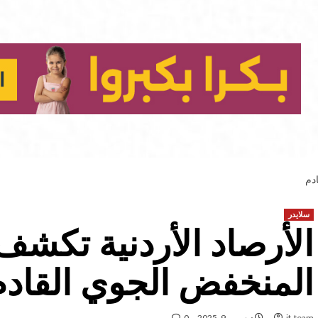
دم
سلايدر
الأرصاد الأردنية تكش
المنخفض الجوي القادم
it-team
ديسمبر 9, 2025
0