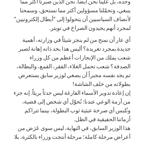
وحده، بل علينا نحن أيضاً. نحن الذين صبرنا أكثر مما
ينبغي، وتحمّلنا مسؤولين أكثر مما نستحق، وسمحنا
لأنصاف السياسيين أن يتحولوا إلى “أبطال إلكترونيين”
لمجرد أنهم يجيدون الصراخ في تويتر.
أي عار أن نمنح من لم ينجز شيئاً في وزارته، أهمية
جديدة بمجرد تغريدة؟ أليس هذا بحد ذاته إهانة لصبر
شعب يملك من الإنجازات أعظم من كل وزراء
الصدفة؟ شعب تحمل الغلاء، الفقر، القمع، والبطالة،
ثم يجد نفسه مجبراً أن يصغي لوزير سابق يستعرض
بطولاته من خلف الشاشة!
إن إعادة تدوير الأسماء الفارغة ليس حدثاً بريئاً. إنه جزء
من أزمة الوعي عندنا: نُحوّل أي شخص إلى قضية،
ونُلبس أي صرخة عبثية ثوب البطولة، بينما تتراكم
أزماتنا الحقيقية في الظل.
هذا الوزير السابق، في النهاية، ليس سوى عَرَض من
أعراض مرحلة كاملة؛ مرحلة أنتجت وزراء بالكثرة، بلا