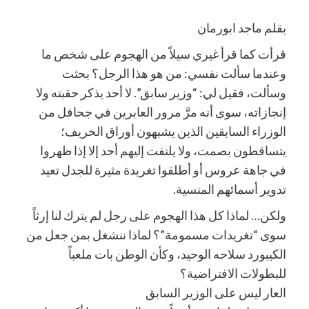
بقلم ماجد ابورمان
قرأت كما قرأ غيري سيلاً من الهجوم على شخص ما
وعندما سألت نفسي: من هو هذا الرجل؟ بحثت
وسألت، فقيل لي: “وزير سابق”. لا أحد يذكر حقبته ولا
إنجازاته، سوى أنه مرَّ مرور العابرين في جحافل من
الوزراء السابقين الذين يشبهون أوراق الخريف؛
يتساقطون بصمت، ولا يلتفت إليهم أحد إلا إذا ظهروا
في جاهة عروس أو أطلقوا تغريدة مثيرة للجدل تعيد
تدوير أسمائهم المنسية.
ولكن… لماذا كل هذا الهجوم على رجل لم يترك لنا إرثاً
سوى “تغريدات مسمومة”؟ لماذا ننشغل بمن جعل من
الكيبورد سلاحه الوحيد، وكأن الوطن بات ملعباً
للبطولات الافتراضية؟
العار ليس على الوزير السابق