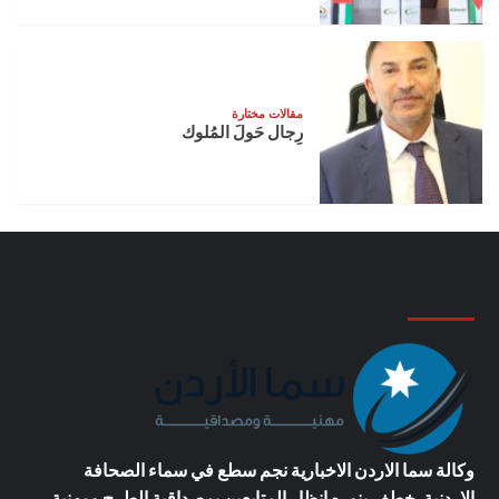
مقالات مختارة
رِجال حَولَ المُلوك
وكالة سما الاردن الاخبارية
نجم سطع في سماء الصحافة
الاردنية, خطف بنوره انظار المتابعين بمصداقية الطرح ومهنية