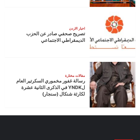
اخبار الاردن
تصريح صحفي صادر عن الحزب
الديمقراطي الاجتماعي
مقالات مختارة
رسالة غفور مخموري السكرتير العام
لYNDK في الذكرى الثانية عشرة
لكارثة شنكال (سنجار)