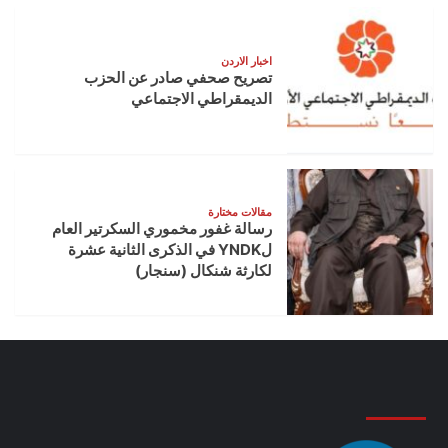
اخبار الاردن
تصريح صحفي صادر عن الحزب
الديمقراطي الاجتماعي
مقالات مختارة
رسالة غفور مخموري السكرتير العام
لYNDK في الذكرى الثانية عشرة
لكارثة شنكال (سنجار)