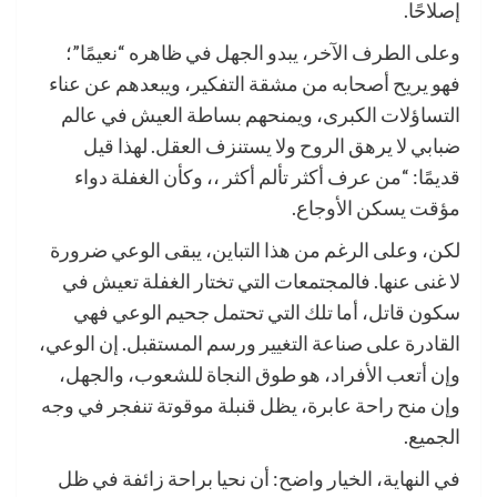
إصلاحًا.
وعلى الطرف الآخر، يبدو الجهل في ظاهره “نعيمًا”؛
فهو يريح أصحابه من مشقة التفكير، ويبعدهم عن عناء
التساؤلات الكبرى، ويمنحهم بساطة العيش في عالم
ضبابي لا يرهق الروح ولا يستنزف العقل. لهذا قيل
قديمًا: “من عرف أكثر تألم أكثر ،، وكأن الغفلة دواء
مؤقت يسكن الأوجاع.
لكن، وعلى الرغم من هذا التباين، يبقى الوعي ضرورة
لا غنى عنها. فالمجتمعات التي تختار الغفلة تعيش في
سكون قاتل، أما تلك التي تحتمل جحيم الوعي فهي
القادرة على صناعة التغيير ورسم المستقبل. إن الوعي،
وإن أتعب الأفراد، هو طوق النجاة للشعوب، والجهل،
وإن منح راحة عابرة، يظل قنبلة موقوتة تنفجر في وجه
الجميع.
في النهاية، الخيار واضح: أن نحيا براحة زائفة في ظل