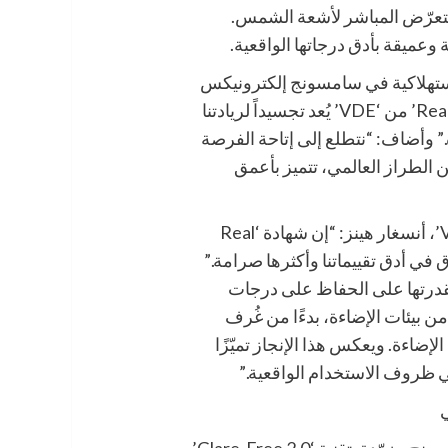
التعرّض المباشر لأشعة الشمس.
وعميقة بأدق درجاتها الواقعية.
ستهلاكية في سامسونج إلكترونيكس
ألمانيا، هون سول: “الحصول على شهادة ‘Real Black’ من ‘VDE’ يُعد تجسيداً لريادتنا
ى مستويات جديدة.” وأضاف: “نتطلع إلى إتاحة الفرصة
الطراز العالمي، تتميز بأعمق
وقال الرئيس التنفيذي ورئيس مجلس إدارة ‘VDE’، أنسغار هينز: “إن شهادة ‘Real
ي تتفوّق في أدق تقييماتنا وأكثرها صرامة.”
OL’من سامسونج بقدرتها على الحفاظ على درجات
 بيئات الإضاءة، بدءًا من غُرف
إضاءة. ويعكس هذا الإنجاز تميّزًا
 في ظروف الاستخدام الواقعية.”
ي
تأتي سلسلة تلفزيونات ‘OLED’ الرائدة من سامسونج مزوّدة بتقنية ‘Glare-Free 2.0’