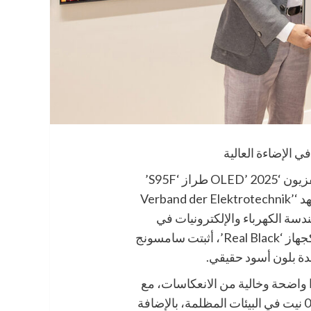
أعلنت شركة سامسونج للإلكترونيات اليوم أن تلفزيون ‘OLED’ 2025 طراز ‘S95F’
قد حصل رسميًا على شهادة ‘Real Black’ من معهد ‘Verband der Elektrotechnik’
 هندسة الكهرباء والإلكترونيات في
ألمانيا. وبتحقيقه للمعايير المطلوبة ليُصنّف فعليًا كجهاز ‘Real Black’، أثبتت سامسونج
أن شاشة ‘OLED’ توفّر صورًا واضحة وخالية من الانعكاسات، مع
درجات سواد شبه مثالية تم قياسها بأقل من 0.005 نيت في البيئات المظلمة، بالإضافة