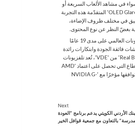
 سواء في مشاهد الألعاب السريعة أو
اللقطات السينمائية الغامرة. وتُعزّز تقنية ‘OLED Glare-Free’ المتقدّمة هذه التجربة
عميق في مختلف ظروف الإضاءة،
 بغضّ النظر عن نوع المحتوى.
حافظت سامسونج على ريادتها في سوق التلفزيونات العالمي على مدى 19 عامًا
اشات فائقة الجودة وابتكارات رائدة
في تجارب المشاهدة. وبالإضافة إلى شهادة ‘Real Black’ من ‘VDE’، تُعد تلفزيونات
‘OLED’ من سامسونج لعام 2025 الأولى في القطاع التي تحصل على اعتماد ‘AMD
FreeSync™ Premium Pro’، كما تم التحقق من توافقها مؤخرًا مع ‘NVIDIA G-
Next
بنك الأردني الكويتي يدعم برنامج “العودة
مدرسة” بالتعاون مع جمعية قوافل الخير