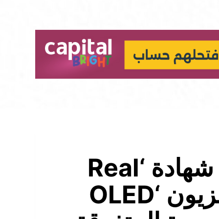
سامسونج تحصل على شهادة ‘Real
Black’ من ‘VDE’ لتلفزيون ‘OLED