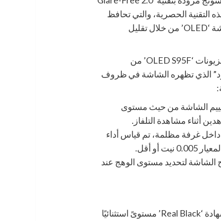
لأداء الاستثنائي لهذه التقنية الحصرية، والتي تحافظ
على عُمق وتفاصيل درجات اللون الأسود في شاشة ‘OLED’ من خلال تقليل
وللحصول على هذه الشهادة، خضعت سلسلة تلفزيونات ‘OLED S95F’ من
سود” الذي تظهره الشاشة في ظروف
:
تقييم الشاشة من حيث مستوى
ين أثناء مشاهدة التلفاز.
 داخل غرفة مظلمة، تم قياس أداء
 أو أقل.
لشاشة لتحديد مستوى الوهج عند
توفّر سلسلة تلفزيونات ‘OLED’ الحاصلة على شهادة ‘Real Black’ مستوىً استثنائيًا